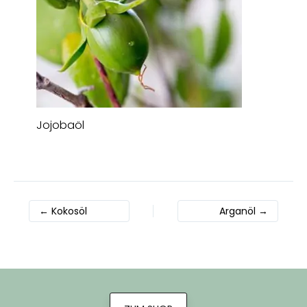
Jojobaöl
←
Kokosöl
Arganöl
→