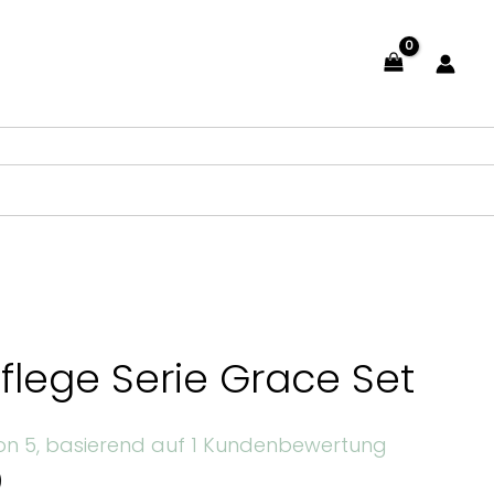
flege Serie Grace Set
n 5, basierend auf
1
Kundenbewertung
)