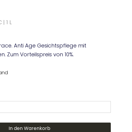
cher
tueller
is
€
| 1 L
,60 €.
race. Anti Age Gesichtspflege mit
en. Zum Vorteilspreis von 10%.
sand
In den Warenkorb