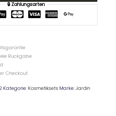
🔒 Zahlungsarten
!
itsgarantie
reie Rückgabe
nd
ter Checkout
2
Kategorie:
Kosmetiksets
Marke:
Jardin